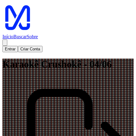
Início
Buscar
Sobre
Entrar
Criar Conta
Karaokê Crushokê - 04/06