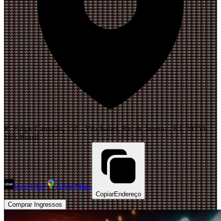
R. Felipe Camarão, 130 - Vila Isabel, Rio de Janeiro - RJ, 20550-
165, Brazil
Ir de Uber
Abrir Maps
Copiar
Endereço
Comprar Ingressos