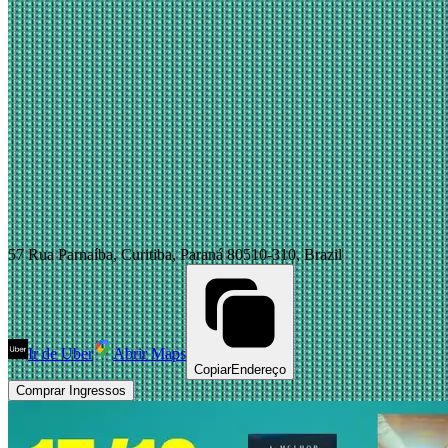
57 Rua Parnaíba, Curitiba, Paraná 80510-310, Brazil
Ir de Uber
Abrir Maps
Copiar
Endereço
Comprar Ingressos