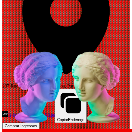
237 Rua Otelo Queirolo, Curitiba, Paraná 80710-370, Brazil
Ir de Uber
Abrir Maps
Copiar
Endereço
Comprar Ingressos