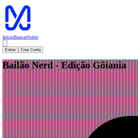
Início
Buscar
Sobre
Entrar
Criar Conta
Bailão Nerd - Edição Gôiania