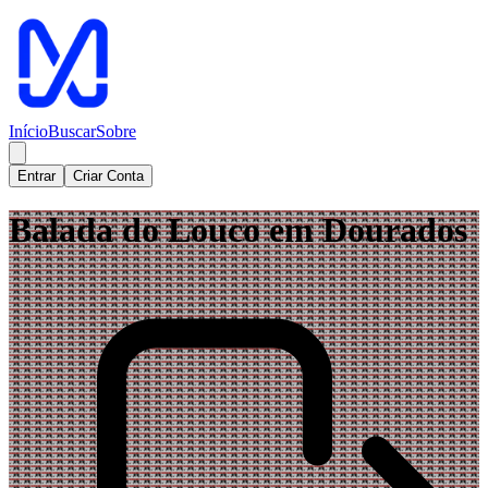
Início
Buscar
Sobre
Entrar
Criar Conta
Balada do Louco em Dourados