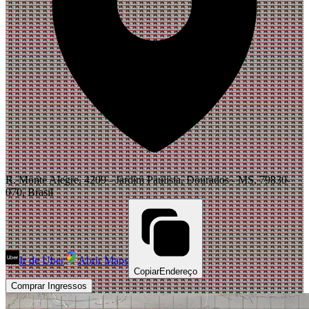
R. Monte Alegre, 4209 - Jardim Paulista, Dourados - MS, 79830-
070, Brasil
Ir de Uber
Abrir Maps
Copiar
Endereço
Comprar Ingressos