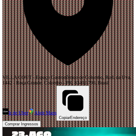
VILLA COUT - Espaço Gastronômico de Colombo, Rod. da Uva,
1442 - Roça Grande, Colombo - PR, 83402-790, Brasil
Ir de Uber
Abrir Maps
Copiar
Endereço
Comprar Ingressos