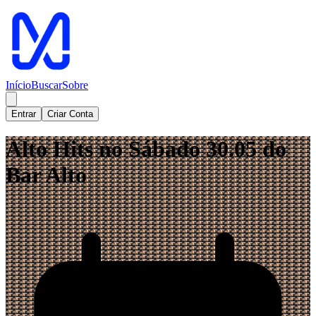
Início
Buscar
Sobre
Entrar
Criar Conta
Alto Hits no Sábado 30.05 do
Bar Alto