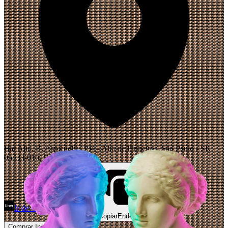
Bar Alto, R. Aspicuelta, 194 - Alto de Pinheiros, São Paulo - SP,
05433-010, Brasil
Ir de Uber
Abrir Maps
Copiar
Endereço
Comprar Ingressos