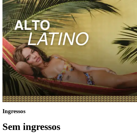
Ingressos
Sem ingressos