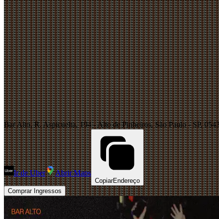
Bar Alto, R. Aspicuelta, 194 - Alto de Pinheiros, São Paulo - SP, 054
Ir de Uber
Abrir Maps
Copiar
Endereço
Comprar Ingressos