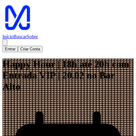
Início
Buscar
Sobre
Entrar
Criar Conta
Happy Hour | 18h até 20h com
Entrada VIP | 20.02 no Bar
Alto