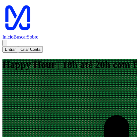
Início
Buscar
Sobre
Entrar
Criar Conta
Happy Hour | 18h até 20h com E