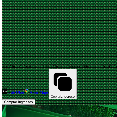
Bar Alto, R. Aspicuelta, 194 - Alto de Pinheiros, São Paulo - SP, 054
Ir de Uber
Abrir Maps
Copiar
Endereço
Comprar Ingressos