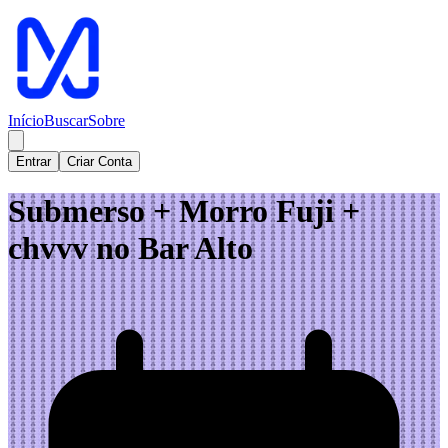
Início
Buscar
Sobre
Entrar
Criar Conta
Submerso + Morro Fuji +
chvvv no Bar Alto