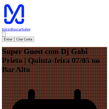
Início
Buscar
Sobre
Entrar
Criar Conta
Super Guest com Dj Gabi
Prieto | Quinta-feira 07/05 no
Bar Alto