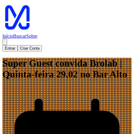
Início
Buscar
Sobre
Entrar
Criar Conta
Super Guest convida Brolab |
Quinta-feira 29.02 no Bar Alto