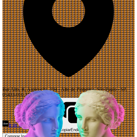
Bar Alto, R. Aspicuelta, 194 - Alto de Pinheiros, São Paulo - SP,
05433-010, Brasil
Ir de Uber
Abrir Maps
Copiar
Endereço
Comprar Ingressos