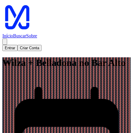
Início
Buscar
Sobre
Entrar
Criar Conta
Wilza + Belladona no Bar Alto