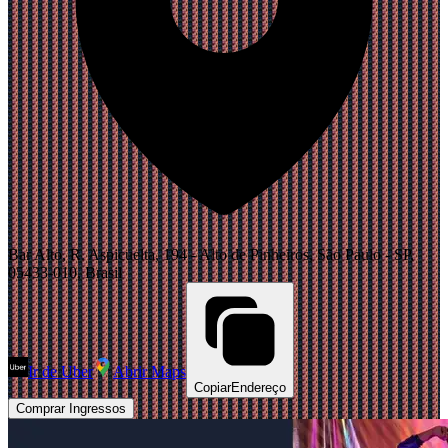
Bar Alto, R. Aspicuelta, 194 - Alto de Pinheiros, São Paulo - SP,
05433-010, Brasil
Ir de Uber
Abrir Maps
Copiar
Endereço
Comprar Ingressos