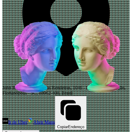
John Bull Floripa, Av. das Rendeiras, 1046 - Lagoa da Conceição,
Florianópolis - SC, 88062-400, Brasil
Ir de Uber
Abrir Maps
Copiar
Endereço