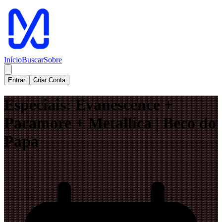
Início
Buscar
Sobre
Entrar
Criar Conta
Especiais: Evanescence +
Paramore + Metallica | Beco do
Papa