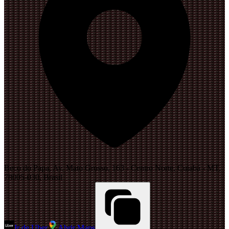
Beco do Papa, Av. Mato Grosso, 163 - Centro Norte, Cuiabá - MT,
78005-030, Brasil
Ir de Uber
Abrir Maps