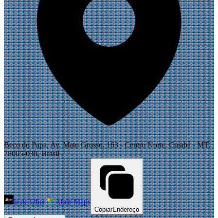
Beco do Papa, Av. Mato Grosso, 163 - Centro Norte, Cuiabá - MT,
78005-030, Brasil
Ir de Uber
Abrir Maps
Copiar
Endereço