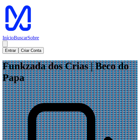
Início
Buscar
Sobre
Entrar
Criar Conta
Funkzada dos Crias | Beco do
Papa