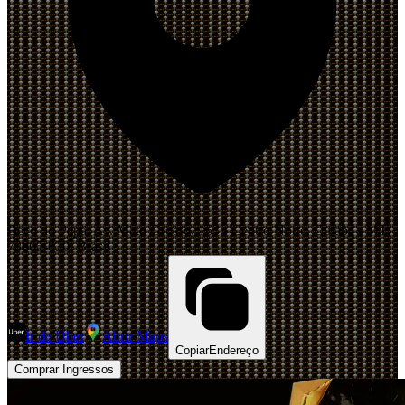
Beco do Papa, Av. Mato Grosso, 163 - Centro Norte, Cuiabá - MT,
78005-030, Brasil
Ir de Uber
Abrir Maps
Copiar
Endereço
Comprar Ingressos