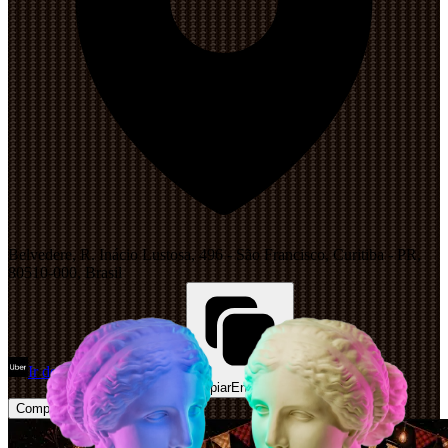
Belvedere, R. Inácio Lustosa, 496 - São Francisco, Curitiba - PR,
80510-000, Brasil
Ir de Uber
Abrir Maps
Copiar
Endereço
Comprar Ingressos