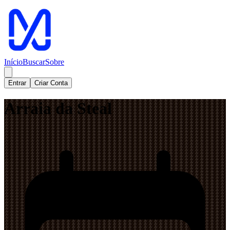
Início
Buscar
Sobre
Entrar
Criar Conta
Arraia da Steal