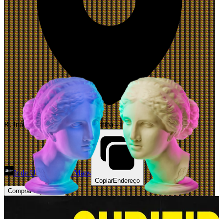
R. Inácio Lustosa - Matriz, Curitiba - PR, 80510-000, Brazil
Ir de Uber
Abrir Maps
Copiar
Endereço
Comprar Ingressos