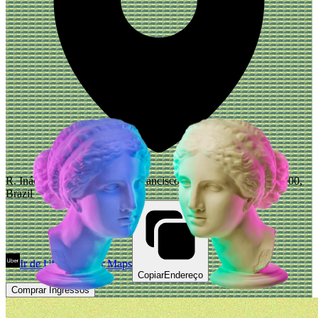
R. Inácio Lustosa, 496 - São Francisco, Curitiba - PR, 80510-000,
Brazil
Ir de Uber
Abrir Maps
Copiar
Endereço
Comprar Ingressos