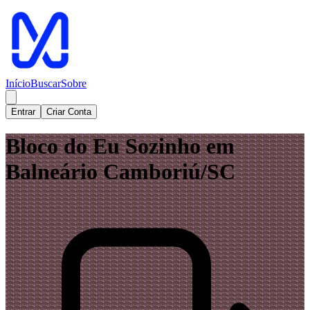
Início
Buscar
Sobre
Entrar
Criar Conta
Bloco do Eu Sozinho em
Balneário Camboriú/SC