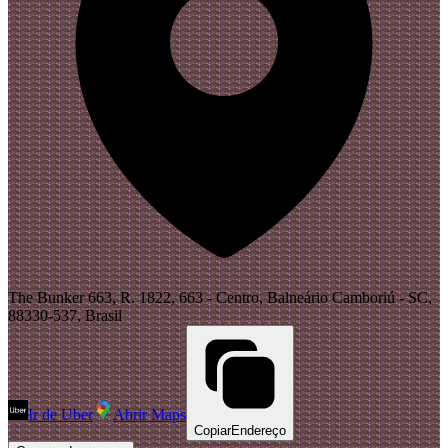
The Bunker 663, R. 1822, 663 - Centro, Balneário Camboriú - SC,
88330-537, Brasil
Ir de Uber
Abrir Maps
Copiar
Endereço