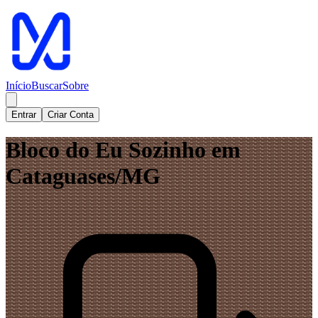
Início
Buscar
Sobre
Entrar
Criar Conta
Bloco do Eu Sozinho em
Cataguases/MG