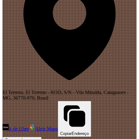
El Terreno, El Terreno - ROD, S/N - Vila Minalda, Cataguases -
MG, 36770-970, Brasil
Ir de Uber
Abrir Maps
Copiar
Endereço