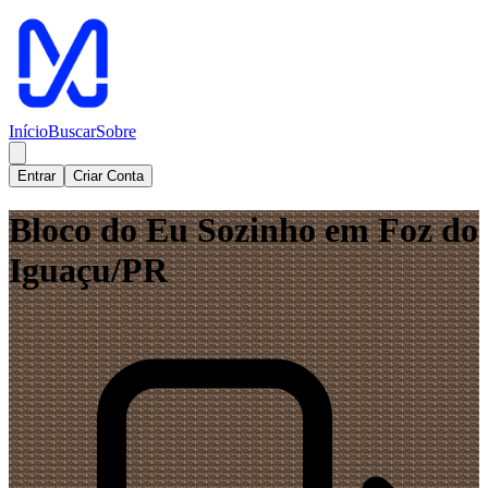
Início
Buscar
Sobre
Entrar
Criar Conta
Bloco do Eu Sozinho em Foz do
Iguaçu/PR