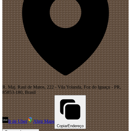
R. Maj. Raul de Matos, 222 - Vila Yolanda, Foz do Iguaçu - PR,
85853-180, Brasil
Ir de Uber
Abrir Maps
Copiar
Endereço