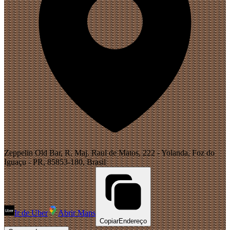
Zeppelin Old Bar, R. Maj. Raul de Matos, 222 - Yolanda, Foz do
Iguaçu - PR, 85853-180, Brasil
Ir de Uber
Abrir Maps
Copiar
Endereço