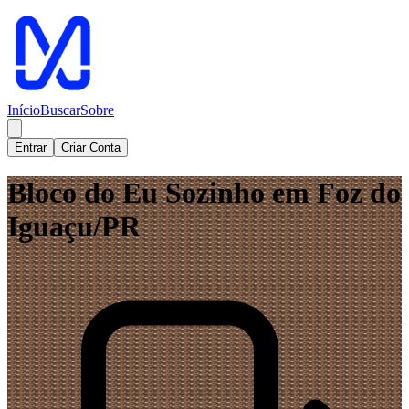
Início
Buscar
Sobre
Entrar
Criar Conta
Bloco do Eu Sozinho em Foz do
Iguaçu/PR