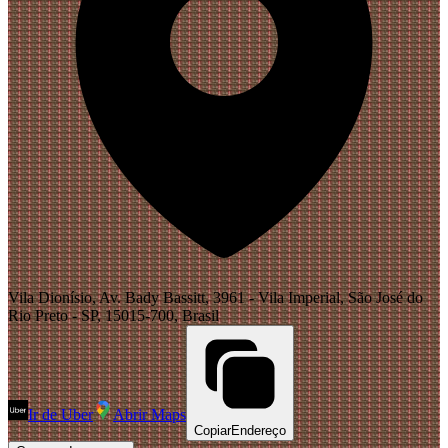
Vila Dionísio, Av. Bady Bassitt, 3961 - Vila Imperial, São José do
Rio Preto - SP, 15015-700, Brasil
Ir de Uber
Abrir Maps
Copiar
Endereço