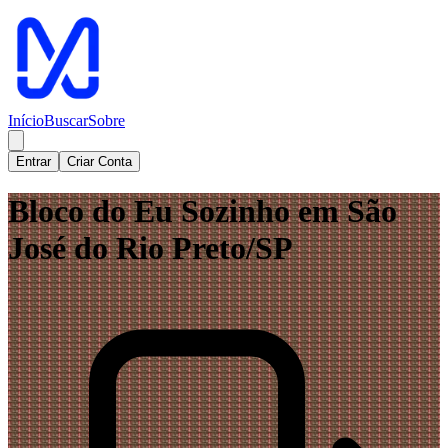
Início
Buscar
Sobre
Entrar
Criar Conta
Bloco do Eu Sozinho em São
José do Rio Preto/SP