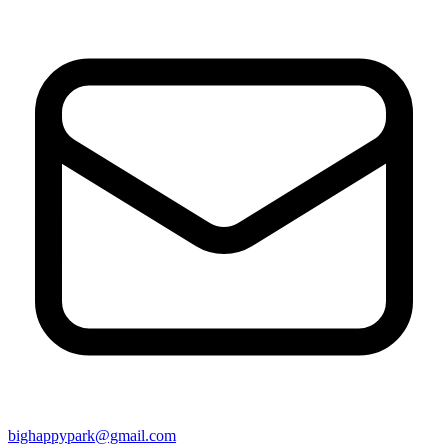
bighappypark@gmail.com