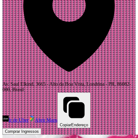
Av. Saul Elkind, 3665 - Alto da Boa Vista, Londrina - PR, 86082-
000, Brasil
Ir de Uber
Abrir Maps
Copiar
Endereço
Comprar Ingressos