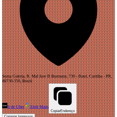
Soma Galeria, R. Mal Jose B Bormann, 730 - Batel, Curitiba - PR,
80730-350, Brazil
Ir de Uber
Abrir Maps
Copiar
Endereço
Comprar Ingressos