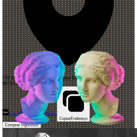
730 Rua Marechal José Bernardino Bormann, Curitiba, Paraná
80730-350, Brazil
Ir de Uber
Abrir Maps
Copiar
Endereço
Comprar Ingressos