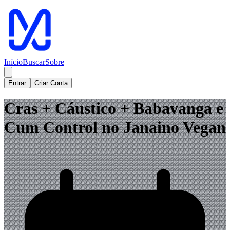
Início
Buscar
Sobre
Entrar
Criar Conta
Cras + Cáustico + Babavanga e
Cum Control no Janaino Vegan