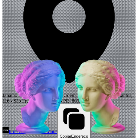
Janaíno Vegan Bar - Largo da Ordem, R. Dr. Claudino dos Santos,
116 - São Francisco, Curitiba - PR, 80020-170, Brazil
Ir de Uber
Abrir Maps
Copiar
Endereço