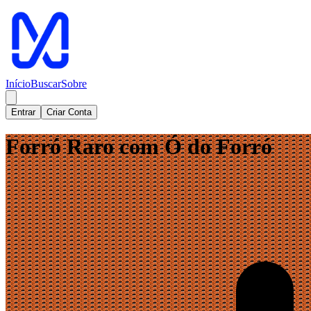
Início
Buscar
Sobre
Entrar
Criar Conta
Forró Raro com Ó do Forró