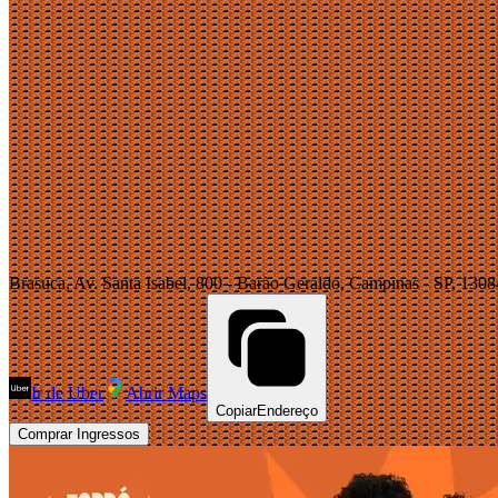
Brasuca, Av. Santa Isabel, 800 - Barão Geraldo, Campinas - SP, 1308
Ir de Uber
Abrir Maps
Copiar
Endereço
Comprar Ingressos