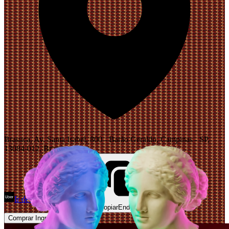
Brasuca, Av. Santa Isabel, 800 - Barão Geraldo, Campinas - SP,
13084-012, Brazil
Ir de Uber
Abrir Maps
Copiar
Endereço
Comprar Ingressos