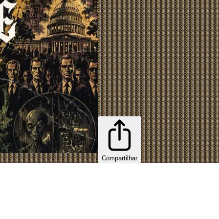
Compartilhar