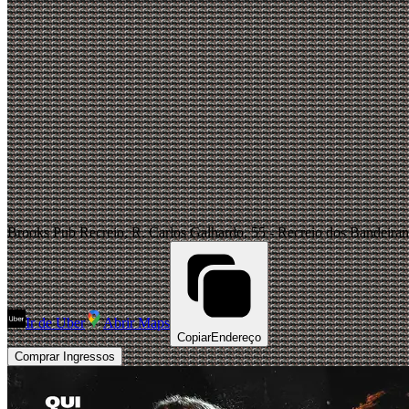
Brooks Pub Recreio, R. Carlos Galhardo, 55 - Recreio dos Bandeirant
Ir de Uber
Abrir Maps
Copiar
Endereço
Comprar Ingressos