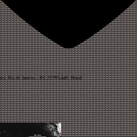
es, Rio de Janeiro - RJ, 22795-440, Brasil