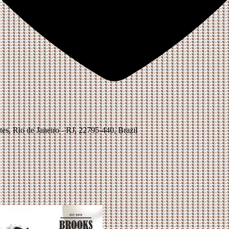
es, Rio de Janeiro - RJ, 22795-440, Brazil