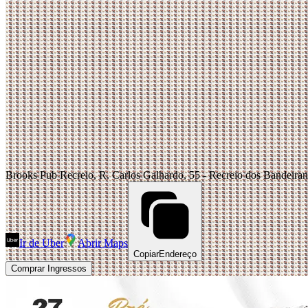
Brooks Pub Recreio, R. Carlos Galhardo, 55 - Recreio dos Bandeirant
Ir de Uber
Abrir Maps
Copiar
Endereço
Comprar Ingressos