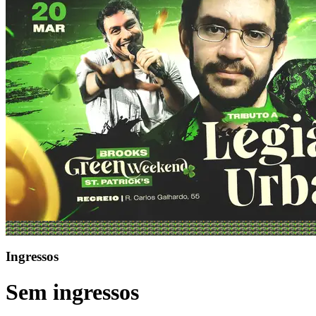
Ingressos
Sem ingressos