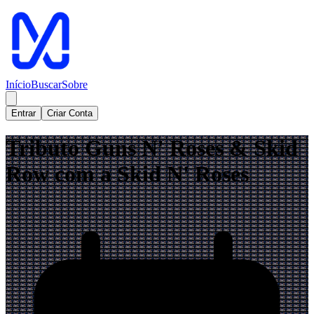
Início
Buscar
Sobre
Entrar
Criar Conta
Tributo Guns N' Roses & Skid
Row com a Skid N' Roses