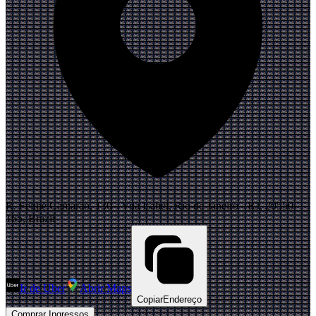
R. Felipe Camarão, 130 - Vila Isabel, Rio de Janeiro - RJ, 20550-
165, Brazil
Ir de Uber
Abrir Maps
Copiar
Endereço
Comprar Ingressos