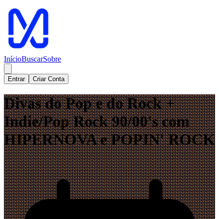
Início
Buscar
Sobre
Entrar
Criar Conta
Divas do Pop e do Rock +
Indie/Pop Rock 90/00's com
HIPERNOVA e POPIN' ROCK