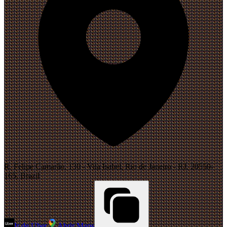
R. Felipe Camarão, 130 - Vila Isabel, Rio de Janeiro - RJ, 20550-
165, Brazil
Ir de Uber
Abrir Maps