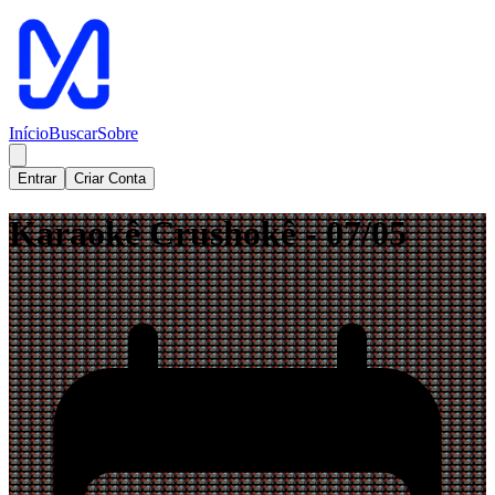
Início
Buscar
Sobre
Entrar
Criar Conta
Karaokê Crushokê - 07/05