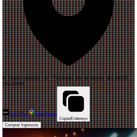
R. Felipe Camarão, 130 - Vila Isabel, Rio de Janeiro - RJ, 20550-
165, Brazil
Ir de Uber
Abrir Maps
Copiar
Endereço
Comprar Ingressos