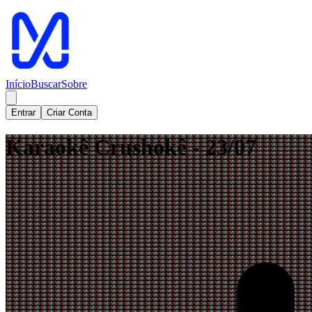
Início
Buscar
Sobre
Entrar
Criar Conta
Karaokê Crushokê - 23/07