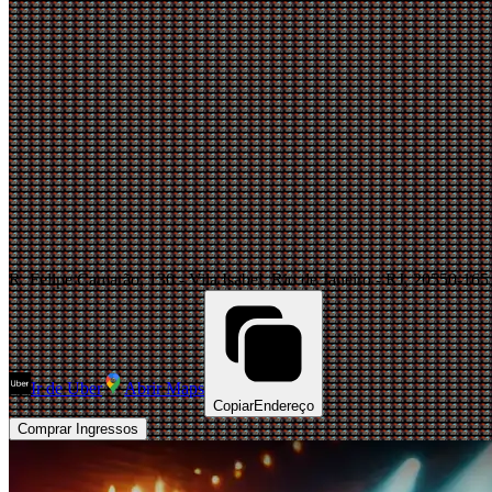
R. Felipe Camarão, 130 - Vila Isabel, Rio de Janeiro - RJ, 20550-165,
Ir de Uber
Abrir Maps
Copiar
Endereço
Comprar Ingressos