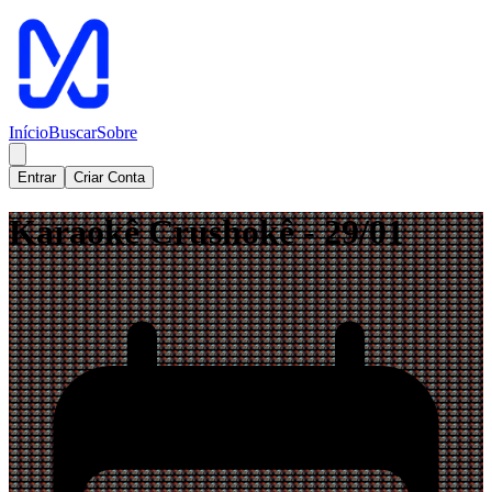
Início
Buscar
Sobre
Entrar
Criar Conta
Karaokê Crushokê - 29/01