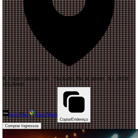
R. Felipe Camarão, 130 - Vila Isabel, Rio de Janeiro - RJ, 20550-
165, Brazil
Ir de Uber
Abrir Maps
Copiar
Endereço
Comprar Ingressos