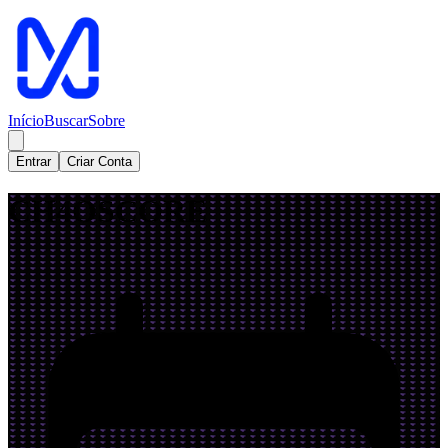
Início
Buscar
Sobre
Entrar
Criar Conta
CH4OSCORE