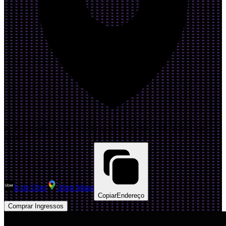
R. Trajano Reis, 558 - São Francisco, Curitiba - PR, 80510-220,
Brasil
Ir de Uber
Abrir Maps
Copiar
Endereço
Comprar Ingressos