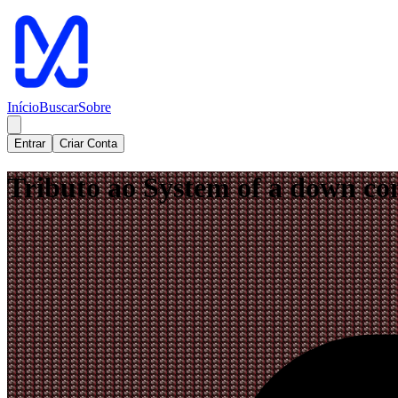
Início
Buscar
Sobre
Entrar
Criar Conta
Tributo ao System of a down c