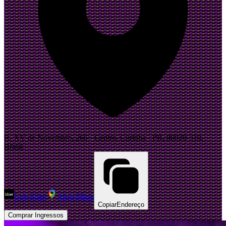
R. XV de Novembro, 266 - Centro, Curitiba - PR, 80020-310,
Brasil
Ir de Uber
Abrir Maps
Copiar
Endereço
Comprar Ingressos