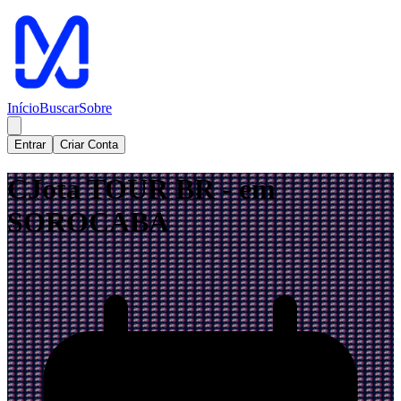
Início
Buscar
Sobre
Entrar
Criar Conta
CJota TOUR BR - em
SOROCABA