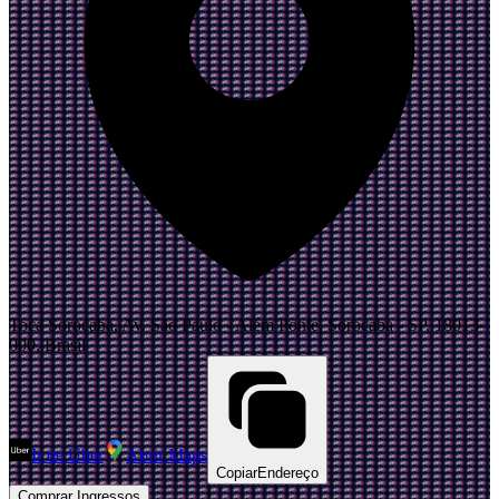
Toca Sorocaba, Av. São Paulo - Além Ponte, Sorocaba - SP, 18013-
000, Brasil
Ir de Uber
Abrir Maps
Copiar
Endereço
Comprar Ingressos