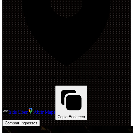
R. Mateus Leme, 1719 - São Francisco, Curitiba - PR, 80520-174,
Brasil
Ir de Uber
Abrir Maps
Copiar
Endereço
Comprar Ingressos