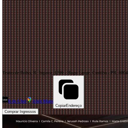
Teatro de Bolso, R. Itupava, 1299 - Hugo Lange, Curitiba - PR, 8004
Ir de Uber
Abrir Maps
Copiar
Endereço
Comprar Ingressos