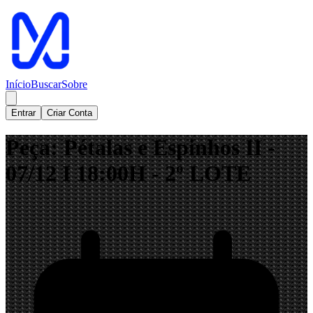
Início
Buscar
Sobre
Entrar
Criar Conta
Peça: Pétalas e Espinhos II -
07/12 I 18:00H - 2º LOTE