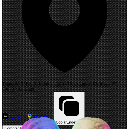
Teatro de Bolso, R. Itupava, 1299 - Hugo Lange, Curitiba - PR,
80040-455, Brazil
Ir de Uber
Abrir Maps
Copiar
Endereço
Comprar Ingressos