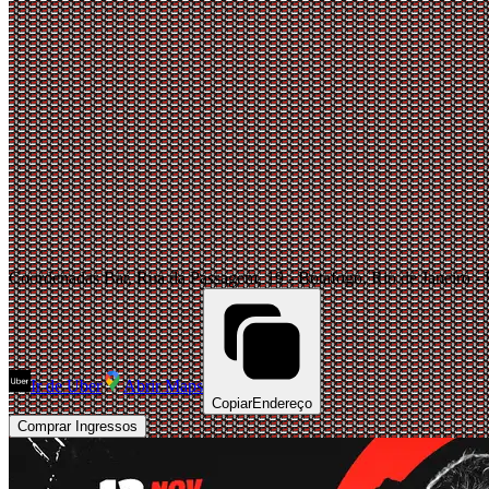
Coordenadas Bar, Rua da Passagem, 19 - Botafogo, Rio de Janeiro - 
Ir de Uber
Abrir Maps
Copiar
Endereço
Comprar Ingressos